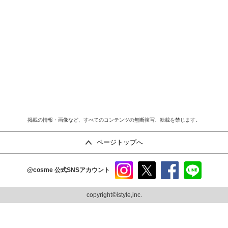
掲載の情報・画像など、すべてのコンテンツの無断複写、転載を禁じます。
ページトップへ
@cosme
公式SNSアカウント
instag
x
faceb
line
ram
ook
copyright©istyle,inc.