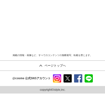
掲載の情報・画像など、すべてのコンテンツの無断複写、転載を禁じます。
ページトップへ
@cosme
公式SNSアカウント
instag
x
faceb
line
ram
ook
copyright©istyle,inc.