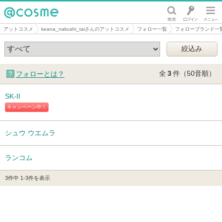
@cosme
アットコスメ
keana_nakushi_taiさんのアットコスメ
フォロー一覧
フォローブランド一
全
3
件（50音順）
フォローとは？
SK-II
キャンペーン中！
シュウ ウエムラ
ランコム
3件中 1-3件を表示