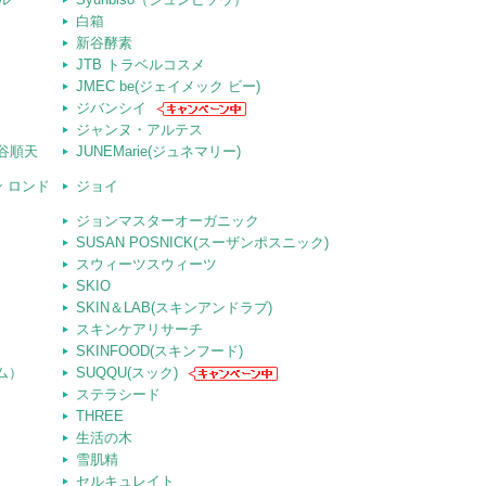
白箱
新谷酵素
JTB トラベルコスメ
JMEC be(ジェイメック ビー)
ジバンシイ
ジャンヌ・アルテス
桃谷順天
JUNEMarie(ジュネマリー)
ーン ロンド
ジョイ
ジョンマスターオーガニック
SUSAN POSNICK(スーザンポスニック)
スウィーツスウィーツ
SKIO
SKIN＆LAB(スキンアンドラブ)
スキンケアリサーチ
SKINFOOD(スキンフード)
ム）
SUQQU(スック)
ステラシード
THREE
生活の木
雪肌精
セルキュレイト