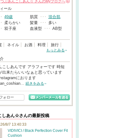
つぶあんこしあん☆
さんの
Myブログへ
→
ィール
･･
49歳
肌質
･･･
混合肌
･･
柔らかい
髪量
･･･
多い
･･
双子座
血液型
･･･
AB型
賞
ネイル
お酒
料理
旅行
もっとみる
介
んこしあんです アラフォーです 時短
が出来たらいいなぁと思っています
nstagramにおります
uan_coshian…
続きをみる
フォロー
こしあん☆さんの最新投稿
26/8/7 13:40:33
VIDIVICI / Black Perfection Cover Fit
Cushion