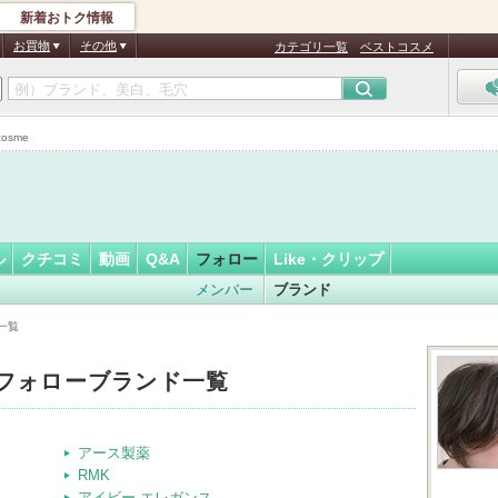
新着おトク情報
こしあん…
フォロー
さん
お買物
その他
カテゴリ一覧
ベストコスメ
認
証
osme
済
ル
クチコミ
動画
Q&A
フォロー
Like・クリップ
メンバー
ブランド
一覧
フォローブランド一覧
アース製薬
RMK
アイビー エレガンス