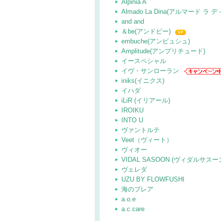
Alpinia A
Almado La Dina(アルマード ラ 
and and
＆be(アンドビー)
embuche(アンビュシュ)
Amplitude(アンプリチュード)
イースペシャル
イヴ・サンローラン
iniks(イニクス)
イハダ
iLiR (イリアール)
IROIKU
INTO U
ヴァントルテ
Veet（ヴィート）
ヴィオー
VIDAL SASOON (ヴィダルサスー
ヴェレダ
UZU BY FLOWFUSHI
海のブレア
a.o.e
a.c.care