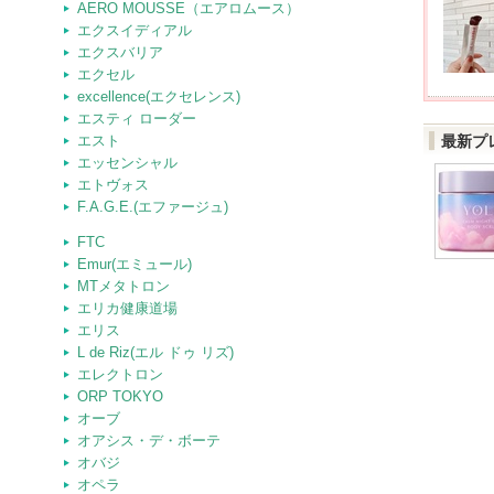
AERO MOUSSE（エアロムース）
エクスイディアル
エクスバリア
エクセル
excellence(エクセレンス)
エスティ ローダー
エスト
最新プ
エッセンシャル
エトヴォス
F.A.G.E.(エファージュ)
FTC
Emur(エミュール)
MTメタトロン
エリカ健康道場
エリス
L de Riz(エル ドゥ リズ)
エレクトロン
ORP TOKYO
オーブ
オアシス・デ・ボーテ
オバジ
ト
オペラ