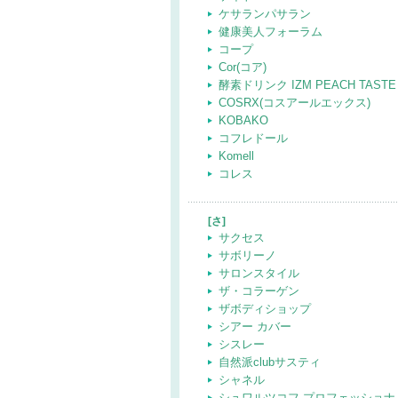
ケサランパサラン
健康美人フォーラム
コープ
Cor(コア)
酵素ドリンク IZM PEACH TASTE
COSRX(コスアールエックス)
KOBAKO
コフレドール
Komell
コレス
[さ]
サクセス
サボリーノ
サロンスタイル
ザ・コラーゲン
ザボディショップ
シアー カバー
シスレー
自然派clubサスティ
シャネル
シュワルツコフ プロフェッショナ