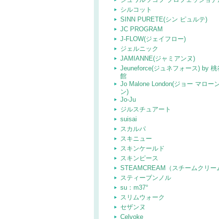
シルコット
SINN PURETE(シン ピュルテ)
JC PROGRAM
J-FLOW(ジェイフロー)
ジェルニック
JAMIANNE(ジャミアンヌ)
Jeuneforce(ジュネフォース) by 
館
Jo Malone London(ジョー マロ
ン)
Jo-Ju
ジルスチュアート
suisai
スカルパ
スキニュー
スキンケールド
スキンピース
STEAMCREAM（スチームクリー
スティーブンノル
su：m37°
スリムウォーク
セザンヌ
Celvoke