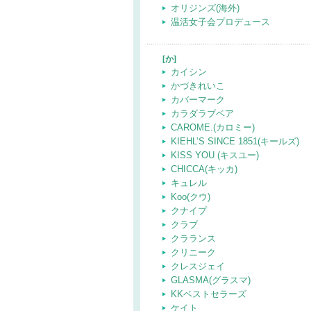
オリジンズ(海外)
温活女子会プロデュース
[か]
カイシン
かづきれいこ
カバーマーク
カラダラブベア
CAROME.(カロミー)
KIEHL’S SINCE 1851(キールズ)
KISS YOU (キスユー)
CHICCA(キッカ)
キュレル
Koo(クウ)
クナイプ
クラブ
クラランス
クリニーク
クレスジェイ
GLASMA(グラスマ)
KKベストセラーズ
ケイト