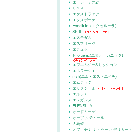
エージーデオ24
８ｘ４
エクストラケア
エクスボーテ
Excellula（エクセルーラ）
SK-II
エステダム
エスプリーク
エテュセ
Ｎ organic(エヌオーガニック)
エフエムジー&ミッション
エポラーシェ
msh(エム・エス・エイチ)
エムテック
エリクシール
エルシア
エレガンス
ELENSILIA
オードムーゲ
オーブ クチュール
大島椿
オフィチナ ナトゥーレ デリカー