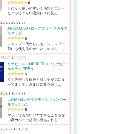
6
とにかく使いやすい！毛穴どこいっ
た？ってぐらい毛穴レスに見え…
26/8/3 20:09:37
AROMATICA / ローズマリー スカルプ
スクラブ
5
シャンプー代わりにも、シャンプー
前にも使えるのがいい！めっち…
26/8/3 18:22:00
リポピール（LIPOPEEL） / リポピー
ルセラム PDRN
5
くすみがちな顔色と肌ツヤが気にな
ってまして。おまけに夏を迎え…
26/8/1 10:03:31
LUNA / ロングラスティングコンシー
ルクッション
5
マットでもないツヤすぎることもな
い高カバーで超潤い感あふれる…
26/7/27 13:15:54