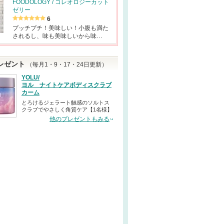
FOODOLOGY / コレオロジーカット
ゼリー
6
プッチプチ！美味しい！小腹も満た
されるし、味も美味しいから味…
レゼント
（毎月1・9・17・24日更新）
YOLU/
ヨル ナイトケアボディスクラブ
カーム
とろけるジェラート触感のソルトス
クラブでやさしく角質ケア【1名様】
他のプレゼントもみる