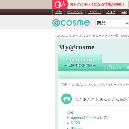
おトクにキレイになる情報が満載！
つぶあん
TOP
ランキング
ブランド
ブログ
Q&A
つぶあんこしあん☆さんのフォローブランド一覧 - My@c
My@cosme
プロフィー
TOP
> つぶあんこしあん☆さんのフォローブランド
つぶあんこしあん☆
さん
の
[あ]
ageless(アージュレス)
RF28
iSpring