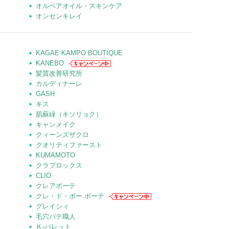
オルベアオイル・スキンケア
オンセンキレイ
KAGAE KAMPO BOUTIQUE
KANEBO
髪質改善研究所
カルディナーレ
GASH
キス
肌蘇緑（キソリョク）
キャンメイク
クィーンズザクロ
クオリティファースト
KUMAMOTO
クラプロックス
CLIO
クレアボーテ
クレ・ド・ポー ボーテ
グレイシィ
毛穴パテ職人
Ｋ-パレット