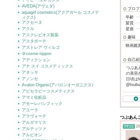
AVEDA(アヴェダ)
プロフ
aquagirl cosmetics(アクアガール コスメテ
年齢
･
ィクス)
アクセーヌ
髪質
･
アクル
星座
･
アスクレピオス製薬
趣味
アスタボーテ
映画鑑
アストレア ヴィルゴ
＠cosme nippon
自己紹
アディクション
アナ スイ コスメティックス
つぶあ
アネッサ
の美容
アノンセ
日頃はI
@tsub
Avalon Organic(アバロンオーガニクス）
アピセラピーコスメティクス
アマミ化粧品
アモーレパシフィック
アユーラ
アラヴォーテ
つぶあん
アルガマリス
20
アルテッツァ
アルビオン