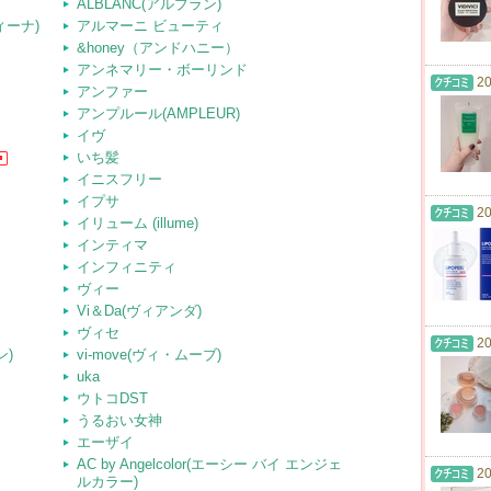
ALBLANC(アルブラン)
ディーナ)
アルマーニ ビューティ
&honey（アンドハニー）
アンネマリー・ボーリンド
20
アンファー
アンプルール(AMPLEUR)
イヴ
いち髪
イニスフリー
イプサ
20
イリューム (illume)
インティマ
インフィニティ
ヴィー
Vi＆Da(ヴィアンダ)
ヴィセ
20
ン)
vi-move(ヴィ・ムーブ)
uka
ウトコDST
うるおい女神
エーザイ
AC by Angelcolor(エーシー バイ エンジェ
20
ルカラー)