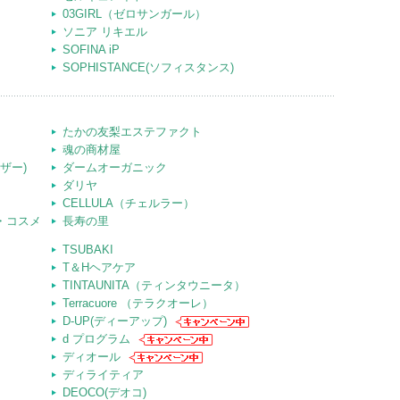
03GIRL（ゼロサンガール）
ソニア リキエル
SOFINA iP
SOPHISTANCE(ソフィスタンス)
たかの友梨エステファクト
魂の商材屋
ーザー)
ダームオーガニック
ダリヤ
CELLULA（チェルラー）
ット・コスメ
長寿の里
TSUBAKI
T＆Hヘアケア
TINTAUNITA（ティンタウニータ）
Terracuore （テラクオーレ）
D-UP(ディーアップ)
d プログラム
ディオール
ディライティア
DEOCO(デオコ)