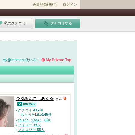
会員登録(無料)
ログイン
私のクチコミ
クチコミする
My@cosmeの使い方
My Private Top
つぶあんこしあん☆
さん
認証済
クチコミ
432
件
└
もらったLike
145
件
chieco（Q&A）
0
件
フォロー
35
人
フォロワー
55
人