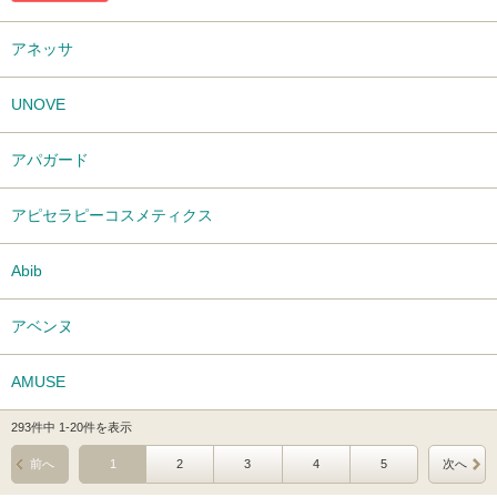
アネッサ
UNOVE
アパガード
アピセラピーコスメティクス
Abib
アベンヌ
AMUSE
293件中 1-20件を表示
前へ
1
2
3
4
5
次へ