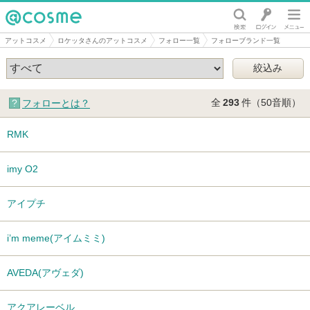
@cosme
アットコスメ
ロケッタさんのアットコスメ
フォロー一覧
フォローブランド一覧
全
293
件（50音順）
フォローとは？
RMK
imy O2
アイプチ
i’m meme(アイムミミ)
AVEDA(アヴェダ)
アクアレーベル