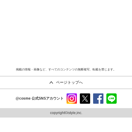
掲載の情報・画像など、すべてのコンテンツの無断複写、転載を禁じます。
ページトップへ
@cosme
公式SNSアカウント
instag
x
faceb
line
ram
ook
copyright©istyle,inc.