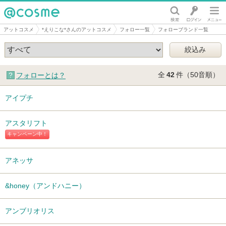
@cosme
アットコスメ
*えりこな*さんのアットコスメ
フォロー一覧
フォローブランド一覧
全
42
件（50音順）
フォローとは？
アイプチ
アスタリフト
キャンペーン中！
アネッサ
&honey（アンドハニー）
アンブリオリス