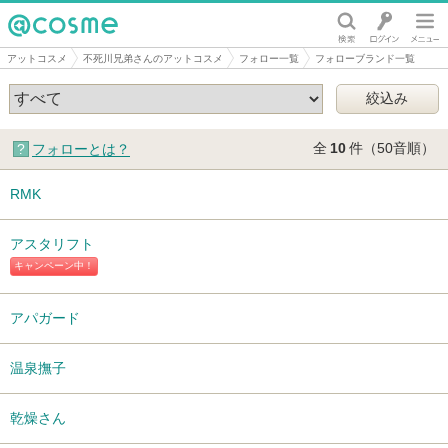
@cosme
アットコスメ
不死川兄弟さんのアットコスメ
フォロー一覧
フォローブランド一覧
全
10
件（50音順）
フォローとは？
RMK
アスタリフト
キャンペーン中！
アパガード
温泉撫子
乾燥さん