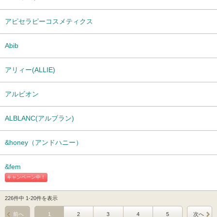
アピセラピーコスメティクス
Abib
アリィー(ALLIE)
アルビオン
ALBLANC(アルブラン)
&honey（アンドハニー）
&fem
キャンペーン中！
226件中 1-20件を表示
前へ
1
2
3
4
5
次へ