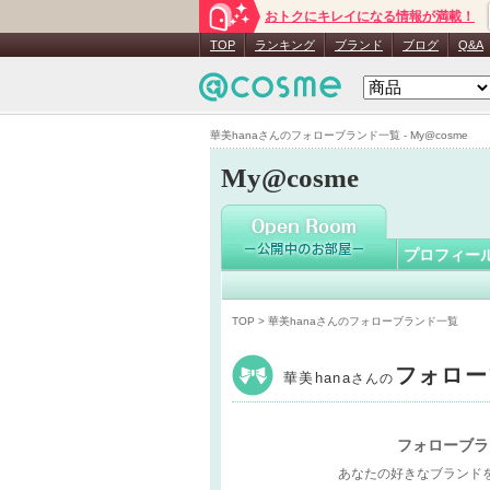
おトクにキレイになる情報が満載！
華美hana
TOP
ランキング
ブランド
ブログ
Q&A
華美hanaさんのフォローブランド一覧 - My@cosme
My@cosme
プロフィー
TOP
> 華美hanaさんのフォローブランド一覧
フォロー
華美hana
さんの
フォローブラ
あなたの好きなブランド