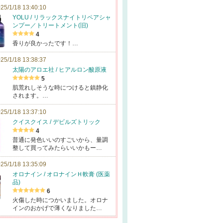
25/1/18 13:40:10
YOLU / リラックスナイトリペアシャ
ンプー／トリートメント(旧)
4
香りが良かったです！…
25/1/18 13:38:37
太陽のアロエ社 / ヒアルロン酸原液
5
肌荒れしそうな時につけると鎮静化
されます。…
25/1/18 13:37:10
クイスクイス / デビルズトリック
4
普通に発色いいのすごいから、量調
整して買ってみたらいいかもー…
25/1/18 13:35:09
オロナイン / オロナインＨ軟膏 (医薬
品)
6
火傷した時につかいました。オロナ
インのおかげで薄くなりました…