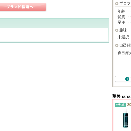
プロフ
年齢
･
髪質
･
星座
･
趣味
未選択
自己紹
自己紹
華美han
20