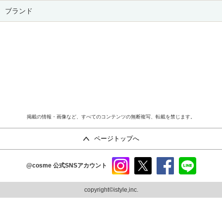
ブランド
掲載の情報・画像など、すべてのコンテンツの無断複写、転載を禁じます。
ページトップへ
@cosme
公式SNSアカウント
instag
x
faceb
line
ram
ook
copyright©istyle,inc.