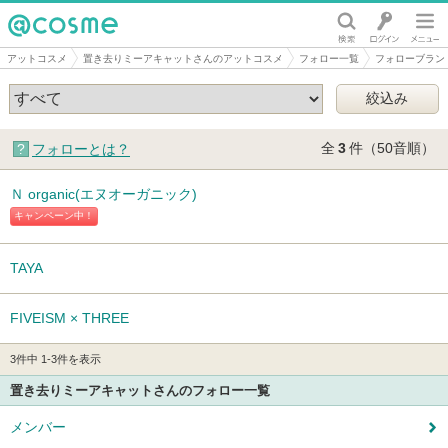
@cosme
アットコスメ
置き去りミーアキャットさんのアットコスメ
フォロー一覧
フォローブラン
全
3
件（50音順）
フォローとは？
Ｎ organic(エヌオーガニック)
キャンペーン中！
TAYA
FIVEISM × THREE
3件中 1-3件を表示
置き去りミーアキャットさんのフォロー一覧
メンバー